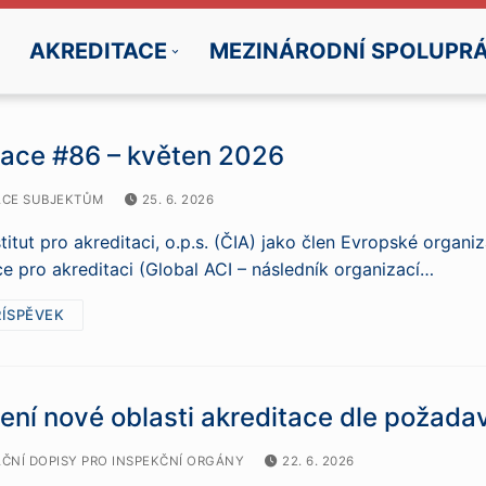
AKREDITACE
MEZINÁRODNÍ SPOLUPR
mace #86 – květen 2026
CE SUBJEKTŮM
25. 6. 2026
titut pro akreditaci, o.p.s. (ČIA) jako člen Evropské organi
e pro akreditaci (Global ACI – následník organizací…
ŘÍSPĚVEK
ení nové oblasti akreditace dle požad
ČNÍ DOPISY PRO INSPEKČNÍ ORGÁNY
22. 6. 2026