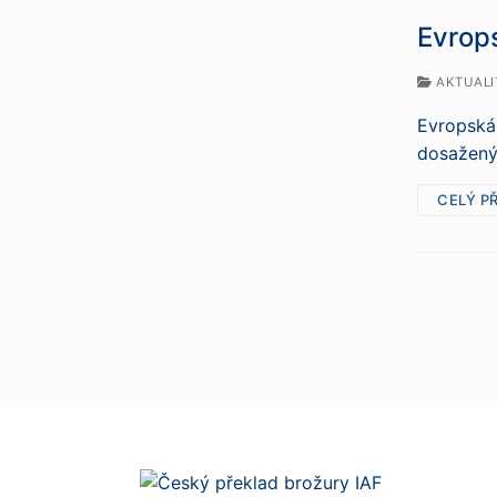
Evrops
AKTUALI
Evropská 
dosaženýc
CELÝ P
Strá
přís