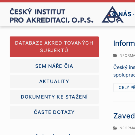
Přeskočit
na
O NÁS
obsah
Infor
DATABÁZE AKREDITOVANÝCH
SUBJEKTŮ
INFORMA
SEMINÁŘE ČIA
Český ins
spoluprác
AKTUALITY
CELÝ P
DOKUMENTY KE STAŽENÍ
ČASTÉ DOTAZY
Zaved
INFORMA