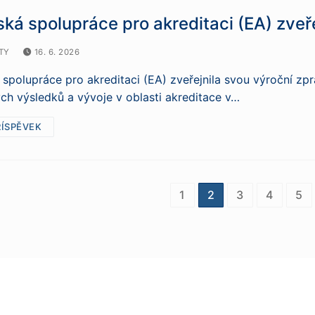
ká spolupráce pro akreditaci (EA) zveř
TY
16. 6. 2026
spolupráce pro akreditaci (EA) zveřejnila svou výroční zprá
h výsledků a vývoje v oblasti akreditace v…
ŘÍSPĚVEK
nkování
1
2
3
4
5
pěvků