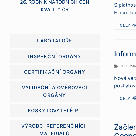
26. ROČNÍK NÁRODNÍCH CEN
S platnos
KVALITY ČR
Forum for
CELÝ P
LABORATOŘE
Infor
INSPEKČNÍ ORGÁNY
INFORMAČ
CERTIFIKAČNÍ ORGÁNY
Nová verz
poskytova
VALIDAČNÍ A OVĚŘOVACÍ
ORGÁNY
CELÝ P
POSKYTOVATELÉ PT
Začle
VÝROBCI REFERENČNÍCH
MATERIÁLŮ
Cooper