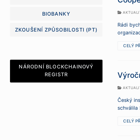
AKTUALI
BIOBANKY
Rádi bych
ZKOUŠENÍ ZPŮSOBILOSTI (PT)
organizac
CELÝ P
NÁRODNÍ BLOCKCHAINOVÝ
Výroč
REGISTR
AKTUALI
Český ins
schválila
CELÝ P