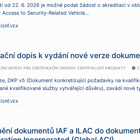
tí od 22. 6. 2026 je možné podat žádost o akreditaci v ob
 Access to Security-Related Vehicle…
ŘÍSPĚVEK
mační dopis k vydání nové verze dokum
NÍ DOPISY PRO CERTIFIKAČNÍ ORGÁNY CERTIFIKUJÍCÍ PRODUKTY
2
e, DKP v5 (Dokument konkretizující požadavky na kvalifiko
né kvalifikované služby vytvářející důvěru), zavádí nové 
ŘÍSPĚVEK
nění dokumentů IAF a ILAC do dokument
ation Incorporated (Global ACI)