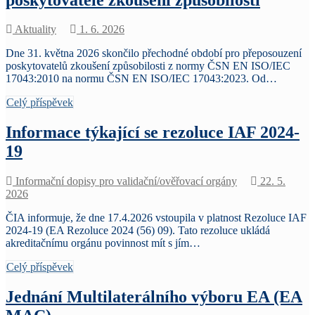
Aktuality
1. 6. 2026
Dne 31. května 2026 skončilo přechodné období pro přeposouzení
poskytovatelů zkoušení způsobilosti z normy ČSN EN ISO/IEC
17043:2010 na normu ČSN EN ISO/IEC 17043:2023. Od…
Celý příspěvek
Informace týkající se rezoluce IAF 2024-
19
Informační dopisy pro validační/ověřovací orgány
22. 5.
2026
ČIA informuje, že dne 17.4.2026 vstoupila v platnost Rezoluce IAF
2024-19 (EA Rezoluce 2024 (56) 09). Tato rezoluce ukládá
akreditačnímu orgánu povinnost mít s jím…
Celý příspěvek
Jednání Multilaterálního výboru EA (EA