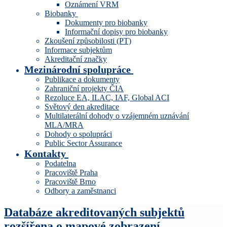
Oznámení VRM
Biobanky
Dokumenty pro biobanky
Informační dopisy pro biobanky
Zkoušení způsobilosti (PT)
Informace subjektům
Akreditační značky
Mezinárodní spolupráce
Publikace a dokumenty
Zahraniční projekty ČIA
Rezoluce EA, ILAC, IAF, Global ACI
Světový den akreditace
Multilaterální dohody o vzájemném uznávání
MLA/MRA
Dohody o spolupráci
Public Sector Assurance
Kontakty
Podatelna
Pracoviště Praha
Pracoviště Brno
Odbory a zaměstnanci
Databáze akreditovaných subjektů
rozšířena o mapové zobrazení