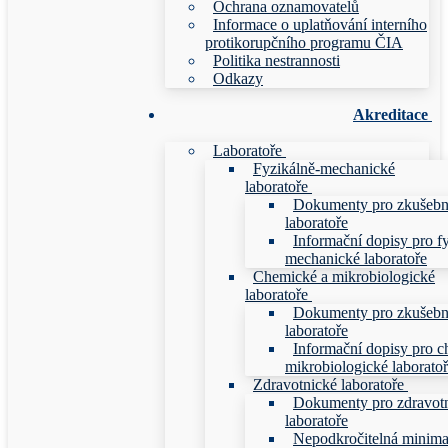
Ochrana oznamovatelů
Informace o uplatňování interního
protikorupčního programu ČIA
Politika nestrannosti
Odkazy
Akreditace
Laboratoře
Fyzikálně-mechanické
laboratoře
Dokumenty pro zkušebn
laboratoře
Informační dopisy pro f
mechanické laboratoře
Chemické a mikrobiologické
laboratoře
Dokumenty pro zkušebn
laboratoře
Informační dopisy pro c
mikrobiologické laborato
Zdravotnické laboratoře
Dokumenty pro zdravot
laboratoře
Nepodkročitelná minim