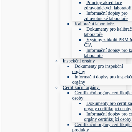
Principy akreditace
zdravotnických laboratoří
Informační dopisy pro
zdravotnické laboratoře
Kalibrační laboratoře
Dokumenty pro kalibrač
laboratoře
Výstupy z úkolů PRM ř
ČIA
Informační dopisy pro ka
laboratoře
Inspekční orgány
Dokumenty pro inspekční
orgány
Informační dopisy pro inspekč
orgány
Certifikační orgány
Certifikační orgány certifikujíc
osoby
Dokumenty pro certifika
orgány certifikující osoby
Informační dopisy pro ce
orgány certifikující osoby
Certifikační orgány certifikujíc
produkty