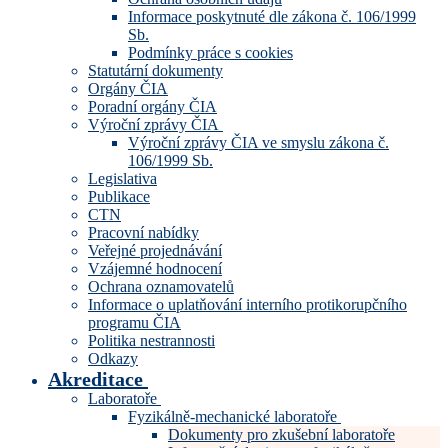
Informace poskytnuté dle zákona č. 106/1999
Sb.
Podmínky práce s cookies
Statutární dokumenty
Orgány ČIA
Poradní orgány ČIA
Výroční zprávy ČIA
Výroční zprávy ČIA ve smyslu zákona č.
106/1999 Sb.
Legislativa
Publikace
CTN
Pracovní nabídky
Veřejné projednávání
Vzájemné hodnocení
Ochrana oznamovatelů
Informace o uplatňování interního protikorupčního
programu ČIA
Politika nestrannosti
Odkazy
Akreditace
Laboratoře
Fyzikálně-mechanické laboratoře
Dokumenty pro zkušební laboratoře