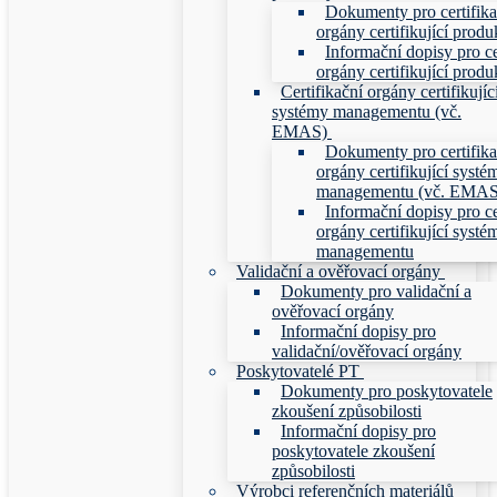
Dokumenty pro certifika
orgány certifikující produ
Informační dopisy pro ce
orgány certifikující produ
Certifikační orgány certifikujíc
systémy managementu (vč.
EMAS)
Dokumenty pro certifika
orgány certifikující systé
managementu (vč. EMAS
Informační dopisy pro ce
orgány certifikující systé
managementu
Validační a ověřovací orgány
Dokumenty pro validační a
ověřovací orgány
Informační dopisy pro
validační/ověřovací orgány
Poskytovatelé PT
Dokumenty pro poskytovatele
zkoušení způsobilosti
Informační dopisy pro
poskytovatele zkoušení
způsobilosti
Výrobci referenčních materiálů