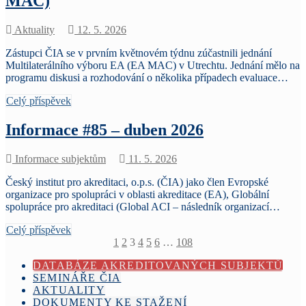
MAC)
Aktuality
12. 5. 2026
Zástupci ČIA se v prvním květnovém týdnu zúčastnili jednání
Multilaterálního výboru EA (EA MAC) v Utrechtu. Jednání mělo na
programu diskusi a rozhodování o několika případech evaluace…
Celý příspěvek
Informace #85 – duben 2026
Informace subjektům
11. 5. 2026
Český institut pro akreditaci, o.p.s. (ČIA) jako člen Evropské
organizace pro spolupráci v oblasti akreditace (EA), Globální
spolupráce pro akreditaci (Global ACI – následník organizací…
Celý příspěvek
Stránkování
1
2
3
4
5
6
…
108
příspěvků
DATABÁZE AKREDITOVANÝCH SUBJEKTŮ
SEMINÁŘE ČIA
AKTUALITY
DOKUMENTY KE STAŽENÍ