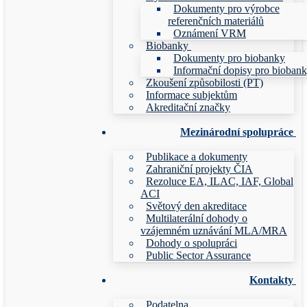
Dokumenty pro výrobce
referenčních materiálů
Oznámení VRM
Biobanky
Dokumenty pro biobanky
Informační dopisy pro bioban
Zkoušení způsobilosti (PT)
Informace subjektům
Akreditační značky
Mezinárodní spolupráce
Publikace a dokumenty
Zahraniční projekty ČIA
Rezoluce EA, ILAC, IAF, Global
ACI
Světový den akreditace
Multilaterální dohody o
vzájemném uznávání MLA/MRA
Dohody o spolupráci
Public Sector Assurance
Kontakty
Podatelna