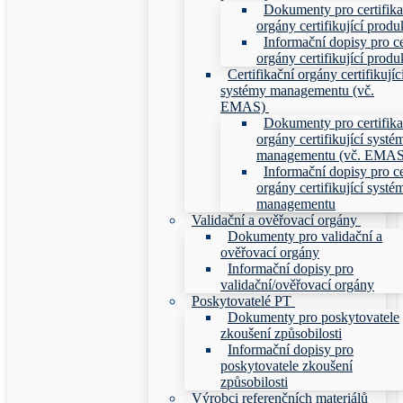
Dokumenty pro certifika
orgány certifikující produ
Informační dopisy pro ce
orgány certifikující produ
Certifikační orgány certifikujíc
systémy managementu (vč.
EMAS)
Dokumenty pro certifika
orgány certifikující systé
managementu (vč. EMAS
Informační dopisy pro ce
orgány certifikující systé
managementu
Validační a ověřovací orgány
Dokumenty pro validační a
ověřovací orgány
Informační dopisy pro
validační/ověřovací orgány
Poskytovatelé PT
Dokumenty pro poskytovatele
zkoušení způsobilosti
Informační dopisy pro
poskytovatele zkoušení
způsobilosti
Výrobci referenčních materiálů