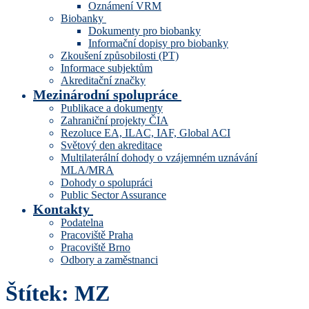
Oznámení VRM
Biobanky
Dokumenty pro biobanky
Informační dopisy pro biobanky
Zkoušení způsobilosti (PT)
Informace subjektům
Akreditační značky
Mezinárodní spolupráce
Publikace a dokumenty
Zahraniční projekty ČIA
Rezoluce EA, ILAC, IAF, Global ACI
Světový den akreditace
Multilaterální dohody o vzájemném uznávání
MLA/MRA
Dohody o spolupráci
Public Sector Assurance
Kontakty
Podatelna
Pracoviště Praha
Pracoviště Brno
Odbory a zaměstnanci
Štítek:
MZ