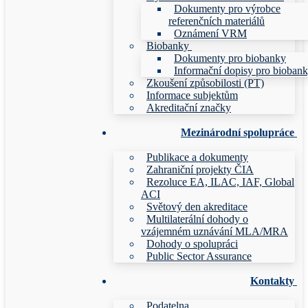
Dokumenty pro výrobce
referenčních materiálů
Oznámení VRM
Biobanky
Dokumenty pro biobanky
Informační dopisy pro bioban
Zkoušení způsobilosti (PT)
Informace subjektům
Akreditační značky
Mezinárodní spolupráce
Publikace a dokumenty
Zahraniční projekty ČIA
Rezoluce EA, ILAC, IAF, Global
ACI
Světový den akreditace
Multilaterální dohody o
vzájemném uznávání MLA/MRA
Dohody o spolupráci
Public Sector Assurance
Kontakty
Podatelna