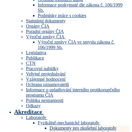
Informace poskytnuté dle zákona č. 106/1999
Sb.
Podmínky práce s cookies
Statutární dokumenty
Orgány ČIA
Poradní orgány ČIA
Výroční zprávy ČIA
Výroční zprávy ČIA ve smyslu zákona č.
106/1999 Sb.
Legislativa
Publikace
CTN
Pracovní nabídky
Veřejné projednávání
Vzájemné hodnocení
Ochrana oznamovatelů
Informace o uplatňování interního protikorupčního
programu ČIA
Politika nestrannosti
Odkazy
Akreditace
Laboratoře
Fyzikálně-mechanické laboratoře
Dokumenty pro zkušební laboratoře