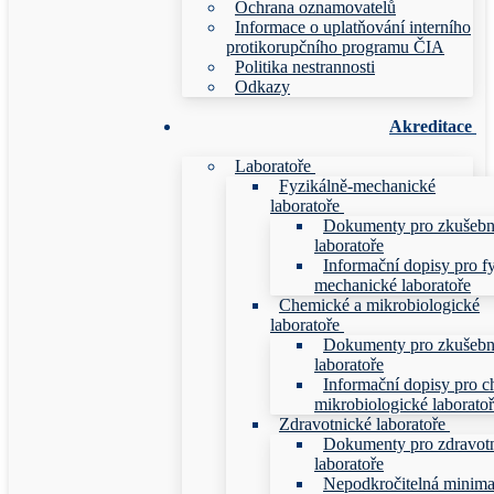
Ochrana oznamovatelů
Informace o uplatňování interního
protikorupčního programu ČIA
Politika nestrannosti
Odkazy
Akreditace
Laboratoře
Fyzikálně-mechanické
laboratoře
Dokumenty pro zkušebn
laboratoře
Informační dopisy pro f
mechanické laboratoře
Chemické a mikrobiologické
laboratoře
Dokumenty pro zkušebn
laboratoře
Informační dopisy pro c
mikrobiologické laborato
Zdravotnické laboratoře
Dokumenty pro zdravot
laboratoře
Nepodkročitelná minim