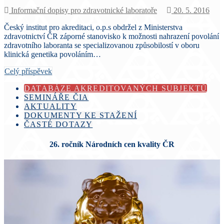
Informační dopisy pro zdravotnické laboratoře
20. 5. 2016
Český institut pro akreditaci, o.p.s obdržel z Ministerstva
zdravotnictví ČR záporné stanovisko k možnosti nahrazení povolání
zdravotního laboranta se specializovanou způsobilostí v oboru
klinická genetika povoláním…
Celý příspěvek
DATABÁZE AKREDITOVANÝCH SUBJEKTŮ
SEMINÁŘE ČIA
AKTUALITY
DOKUMENTY KE STAŽENÍ
ČASTÉ DOTAZY
26. ročník Národních cen kvality ČR