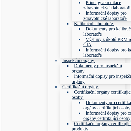
Principy akreditace
zdravotnických laboratoří
Informační dopisy pro
zdravotnické laboratoře
Kalibrační laboratoře
Dokumenty pro kalibrač
laboratoře
Výstupy z úkolů PRM ř
ČIA
Informační dopisy pro ka
laboratoře
Inspekční orgány
Dokumenty pro inspekční
orgány
Informační dopisy pro inspekč
orgány
Certifikační orgány
Certifikační orgány certifikujíc
osoby
Dokumenty pro certifika
orgány certifikující osoby
Informační dopisy pro ce
orgány certifikující osoby
Certifikační orgány certifikujíc
produkty