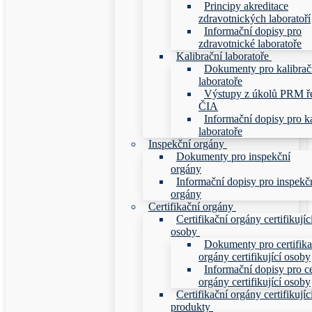
Principy akreditace
zdravotnických laboratoří
Informační dopisy pro
zdravotnické laboratoře
Kalibrační laboratoře
Dokumenty pro kalibrač
laboratoře
Výstupy z úkolů PRM ř
ČIA
Informační dopisy pro ka
laboratoře
Inspekční orgány
Dokumenty pro inspekční
orgány
Informační dopisy pro inspekč
orgány
Certifikační orgány
Certifikační orgány certifikujíc
osoby
Dokumenty pro certifika
orgány certifikující osoby
Informační dopisy pro ce
orgány certifikující osoby
Certifikační orgány certifikujíc
produkty