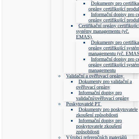
Dokumenty pro certifika
orgány certifikující produ
Informační dopisy pro ce
orgány certifikující produ
Certifikační orgány certifikujíc
systémy managementu (vč.
EMAS)
Dokumenty pro certifika
orgány certifikující systé
managementu (vč. EMAS
Informační dopisy pro ce
orgány certifikující systé
managementu
Validační a ověřovací orgány
Dokumenty pro validační a
ověřovací orgány
Informační dopisy pro
validační/ověřovací orgány
Poskytovatelé PT
Dokumenty pro poskytovatele
zkoušení způsobilosti
Informační dopisy pro
poskytovatele zkoušení
způsobilosti
Výrobci referenčních materiálů