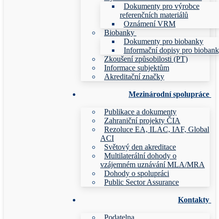
Dokumenty pro výrobce
referenčních materiálů
Oznámení VRM
Biobanky
Dokumenty pro biobanky
Informační dopisy pro bioban
Zkoušení způsobilosti (PT)
Informace subjektům
Akreditační značky
Mezinárodní spolupráce
Publikace a dokumenty
Zahraniční projekty ČIA
Rezoluce EA, ILAC, IAF, Global
ACI
Světový den akreditace
Multilaterální dohody o
vzájemném uznávání MLA/MRA
Dohody o spolupráci
Public Sector Assurance
Kontakty
Podatelna