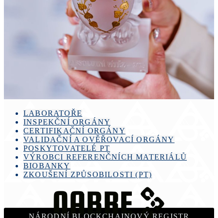
LABORATOŘE
INSPEKČNÍ ORGÁNY
CERTIFIKAČNÍ ORGÁNY
VALIDAČNÍ A OVĚŘOVACÍ ORGÁNY
POSKYTOVATELÉ PT
VÝROBCI REFERENČNÍCH MATERIÁLŮ
BIOBANKY
ZKOUŠENÍ ZPŮSOBILOSTI (PT)
NÁRODNÍ BLOCKCHAINOVÝ REGISTR