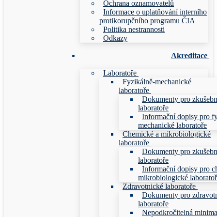
Ochrana oznamovatelů
Informace o uplatňování interního
protikorupčního programu ČIA
Politika nestrannosti
Odkazy
Akreditace
Laboratoře
Fyzikálně-mechanické
laboratoře
Dokumenty pro zkušebn
laboratoře
Informační dopisy pro f
mechanické laboratoře
Chemické a mikrobiologické
laboratoře
Dokumenty pro zkušebn
laboratoře
Informační dopisy pro c
mikrobiologické laborato
Zdravotnické laboratoře
Dokumenty pro zdravot
laboratoře
Nepodkročitelná minim