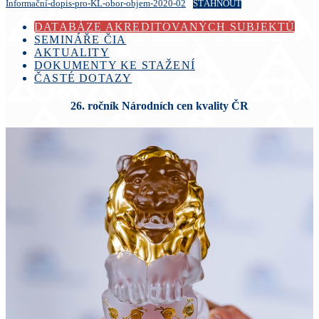
Informační-dopis-pro-KL-obor-objem-2020-02
STÁHNOUT
DATABÁZE AKREDITOVANÝCH SUBJEKTŮ
SEMINÁŘE ČIA
AKTUALITY
DOKUMENTY KE STAŽENÍ
ČASTÉ DOTAZY
26. ročník Národních cen kvality ČR