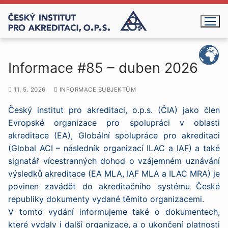
Přeskočit
na
obsah
Informace #85 – duben 2026
11. 5. 2026
INFORMACE SUBJEKTŮM
Český institut pro akreditaci, o.p.s. (ČIA) jako člen
Evropské organizace pro spolupráci v oblasti
akreditace (EA), Globální spolupráce pro akreditaci
(Global ACI – následník organizací ILAC a IAF) a také
signatář vícestranných dohod o vzájemném uznávání
výsledků akreditace (EA MLA, IAF MLA a ILAC MRA) je
povinen zavádět do akreditačního systému České
republiky dokumenty vydané těmito organizacemi.
V tomto vydání informujeme také o dokumentech,
které vydaly i další organizace, a o ukončení platnosti