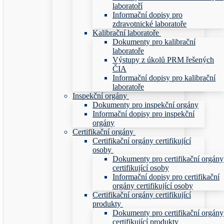
laboratoří
Informační dopisy pro
zdravotnické laboratoře
Kalibrační laboratoře
Dokumenty pro kalibrační
laboratoře
Výstupy z úkolů PRM řešených
ČIA
Informační dopisy pro kalibrační
laboratoře
Inspekční orgány
Dokumenty pro inspekční orgány
Informační dopisy pro inspekční
orgány
Certifikační orgány
Certifikační orgány certifikující
osoby
Dokumenty pro certifikační orgány
certifikující osoby
Informační dopisy pro certifikační
orgány certifikující osoby
Certifikační orgány certifikující
produkty
Dokumenty pro certifikační orgány
certifikující produkty