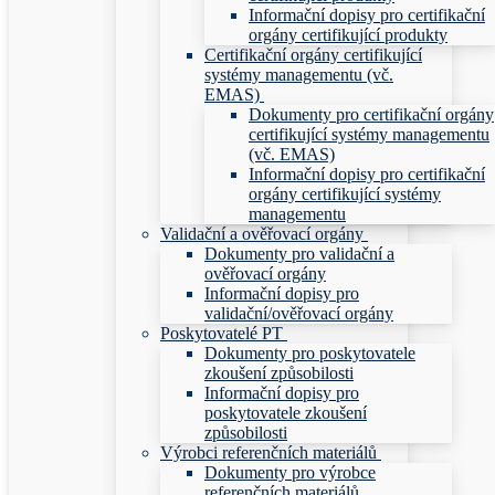
Informační dopisy pro certifikační
orgány certifikující produkty
Certifikační orgány certifikující
systémy managementu (vč.
EMAS)
Dokumenty pro certifikační orgány
certifikující systémy managementu
(vč. EMAS)
Informační dopisy pro certifikační
orgány certifikující systémy
managementu
Validační a ověřovací orgány
Dokumenty pro validační a
ověřovací orgány
Informační dopisy pro
validační/ověřovací orgány
Poskytovatelé PT
Dokumenty pro poskytovatele
zkoušení způsobilosti
Informační dopisy pro
poskytovatele zkoušení
způsobilosti
Výrobci referenčních materiálů
Dokumenty pro výrobce
referenčních materiálů