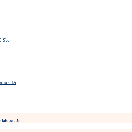
9 Sb.
gramu ČIA
 laboratoře