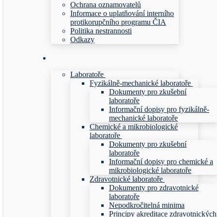
Ochrana oznamovatelů
Informace o uplatňování interního
protikorupčního programu ČIA
Politika nestrannosti
Odkazy
Laboratoře
Fyzikálně-mechanické laboratoře
Dokumenty pro zkušební
laboratoře
Informační dopisy pro fyzikálně-
mechanické laboratoře
Chemické a mikrobiologické
laboratoře
Dokumenty pro zkušební
laboratoře
Informační dopisy pro chemické a
mikrobiologické laboratoře
Zdravotnické laboratoře
Dokumenty pro zdravotnické
laboratoře
Nepodkročitelná minima
Principy akreditace zdravotnických