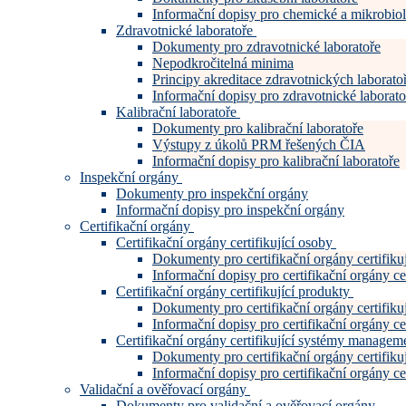
Informační dopisy pro chemické a mikrobiol
Zdravotnické laboratoře
Dokumenty pro zdravotnické laboratoře
Nepodkročitelná minima
Principy akreditace zdravotnických laboratoř
Informační dopisy pro zdravotnické laborato
Kalibrační laboratoře
Dokumenty pro kalibrační laboratoře
Výstupy z úkolů PRM řešených ČIA
Informační dopisy pro kalibrační laboratoře
Inspekční orgány
Dokumenty pro inspekční orgány
Informační dopisy pro inspekční orgány
Certifikační orgány
Certifikační orgány certifikující osoby
Dokumenty pro certifikační orgány certifiku
Informační dopisy pro certifikační orgány cer
Certifikační orgány certifikující produkty
Dokumenty pro certifikační orgány certifiku
Informační dopisy pro certifikační orgány cer
Certifikační orgány certifikující systémy manage
Dokumenty pro certifikační orgány certifi
Informační dopisy pro certifikační orgány c
Validační a ověřovací orgány
Dokumenty pro validační a ověřovací orgány