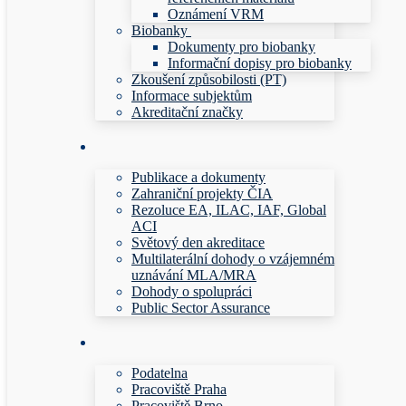
Oznámení VRM
Biobanky
Dokumenty pro biobanky
Informační dopisy pro biobanky
Zkoušení způsobilosti (PT)
Informace subjektům
Akreditační značky
Publikace a dokumenty
Zahraniční projekty ČIA
Rezoluce EA, ILAC, IAF, Global
ACI
Světový den akreditace
Multilaterální dohody o vzájemném
uznávání MLA/MRA
Dohody o spolupráci
Public Sector Assurance
Podatelna
Pracoviště Praha
Pracoviště Brno