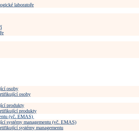
ogické laboratoře
í
ře
jící osoby
tifikující osoby
jící produkty
tifikující produkty
mentu (vč. EMAS)
kující systémy managementu (vč. EMAS)
ertifikující systémy managementu