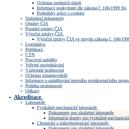
Ochrana osobních údajů
Informace poskytnuté dle zákona č. 106/1999 Sb.
Podmínky práce s cookies
Statutární dokumenty
Orgány ČIA
Poradní orgány ČIA
Výroční zprávy ČIA
Výroční zprávy ČIA ve smyslu zákona č. 106/199
Legislativa
Publikace
CTN
Pracovní nabídky
Veřejné projednávání
Vzájemné hodnocení
Ochrana oznamovatelů
Informace o uplatňování interního protikorupčního pro
Politika nestrannosti
Odkazy
Akreditace
Laboratoře
Fyzikálně-mechanické laboratoře
Dokumenty pro zkušební laboratoře
Informační dopisy pro fyzikálně-mechanické
Chemické a mikrobiologické laboratoře
Dokumenty pro zkušební laboratoře