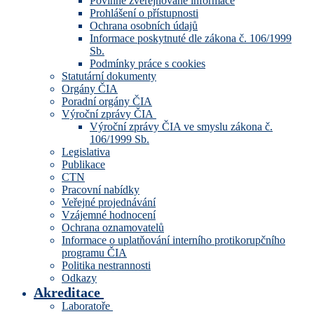
Povinně zveřejňované informace
Prohlášení o přístupnosti
Ochrana osobních údajů
Informace poskytnuté dle zákona č. 106/1999
Sb.
Podmínky práce s cookies
Statutární dokumenty
Orgány ČIA
Poradní orgány ČIA
Výroční zprávy ČIA
Výroční zprávy ČIA ve smyslu zákona č.
106/1999 Sb.
Legislativa
Publikace
CTN
Pracovní nabídky
Veřejné projednávání
Vzájemné hodnocení
Ochrana oznamovatelů
Informace o uplatňování interního protikorupčního
programu ČIA
Politika nestrannosti
Odkazy
Akreditace
Laboratoře