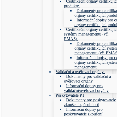
Certifikační orgány certifikujíc
produkty
Dokumenty pro certifika
orgány certifikující produ
Informační dopisy pro ce
orgány certifikující produ
Certifikační orgány certifikujíc
systémy managementu (vč.
EMAS)
Dokumenty pro certifika
orgány certifikující systé
managementu (vč. EMAS
Informační dopisy pro ce
orgány certifikující systé
managementu
Validační a ověřovací orgány
Dokumenty pro validační a
ověřovací orgány
Informační dopisy pro
validační/ověřovací orgány
Poskytovatelé PT
Dokumenty pro poskytovatele
zkoušení způsobilosti
Informační dopisy pro
poskytovatele zkoušení