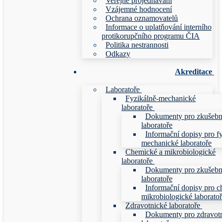
Veřejné projednávání
Vzájemné hodnocení
Ochrana oznamovatelů
Informace o uplatňování interního
protikorupčního programu ČIA
Politika nestrannosti
Odkazy
Akreditace
Laboratoře
Fyzikálně-mechanické
laboratoře
Dokumenty pro zkušebn
laboratoře
Informační dopisy pro f
mechanické laboratoře
Chemické a mikrobiologické
laboratoře
Dokumenty pro zkušebn
laboratoře
Informační dopisy pro c
mikrobiologické laborato
Zdravotnické laboratoře
Dokumenty pro zdravot