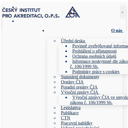
Přeskočit
Menu
Zavřeno
na
obsah
O nás
Úřední deska
Povinně zveřejňované informa
Prohlášení o přístupnosti
Ochrana osobních údajů
Informace poskytnuté dle zák
č. 106/1999 Sb.
Podmínky práce s cookies
Statutární dokumenty
Orgány ČIA
Poradní orgány ČIA
Výroční zprávy ČIA
Výroční zprávy ČIA ve smysl
zákona č. 106/1999 Sb.
Legislativa
Publikace
CTN
Pracovní nabídky