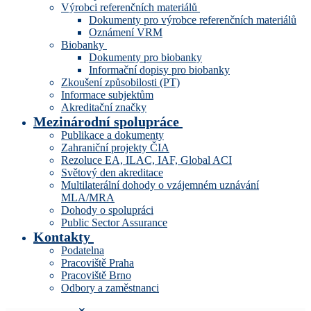
Výrobci referenčních materiálů
Dokumenty pro výrobce referenčních materiálů
Oznámení VRM
Biobanky
Dokumenty pro biobanky
Informační dopisy pro biobanky
Zkoušení způsobilosti (PT)
Informace subjektům
Akreditační značky
Mezinárodní spolupráce
Publikace a dokumenty
Zahraniční projekty ČIA
Rezoluce EA, ILAC, IAF, Global ACI
Světový den akreditace
Multilaterální dohody o vzájemném uznávání
MLA/MRA
Dohody o spolupráci
Public Sector Assurance
Kontakty
Podatelna
Pracoviště Praha
Pracoviště Brno
Odbory a zaměstnanci