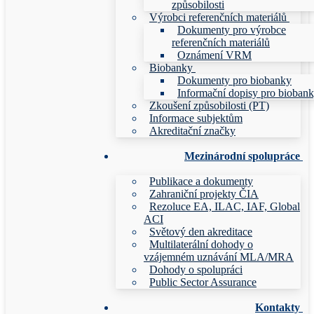
způsobilosti
Výrobci referenčních materiálů
Dokumenty pro výrobce
referenčních materiálů
Oznámení VRM
Biobanky
Dokumenty pro biobanky
Informační dopisy pro bioban
Zkoušení způsobilosti (PT)
Informace subjektům
Akreditační značky
Mezinárodní spolupráce
Publikace a dokumenty
Zahraniční projekty ČIA
Rezoluce EA, ILAC, IAF, Global
ACI
Světový den akreditace
Multilaterální dohody o
vzájemném uznávání MLA/MRA
Dohody o spolupráci
Public Sector Assurance
Kontakty