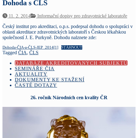
Dohoda s ČLS
11. 2. 2014
Informační dopisy pro zdravotnické laboratoře
Český institut pro akreditaci, o.p.s. podepsal dohodu o spolupráci v
oblasti akreditace zdravotnických laboratoří s Českou lékařskou
společností J. E. Purkyně. Dohodu nalznete zde:
Dohoda-ČIA-a-ČLS-JEP_2014[1]
STÁHNOUT
Tagged
ČIA
,
ČLS
DATABÁZE AKREDITOVANÝCH SUBJEKTŮ
SEMINÁŘE ČIA
AKTUALITY
DOKUMENTY KE STAŽENÍ
ČASTÉ DOTAZY
26. ročník Národních cen kvality ČR