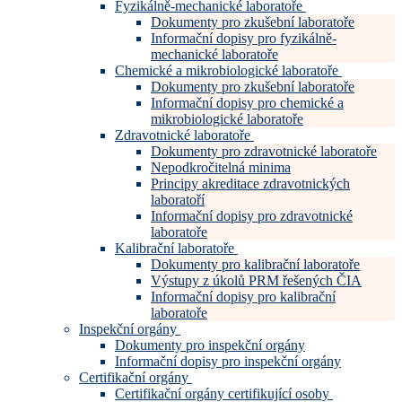
Fyzikálně-mechanické laboratoře
Dokumenty pro zkušební laboratoře
Informační dopisy pro fyzikálně-
mechanické laboratoře
Chemické a mikrobiologické laboratoře
Dokumenty pro zkušební laboratoře
Informační dopisy pro chemické a
mikrobiologické laboratoře
Zdravotnické laboratoře
Dokumenty pro zdravotnické laboratoře
Nepodkročitelná minima
Principy akreditace zdravotnických
laboratoří
Informační dopisy pro zdravotnické
laboratoře
Kalibrační laboratoře
Dokumenty pro kalibrační laboratoře
Výstupy z úkolů PRM řešených ČIA
Informační dopisy pro kalibrační
laboratoře
Inspekční orgány
Dokumenty pro inspekční orgány
Informační dopisy pro inspekční orgány
Certifikační orgány
Certifikační orgány certifikující osoby