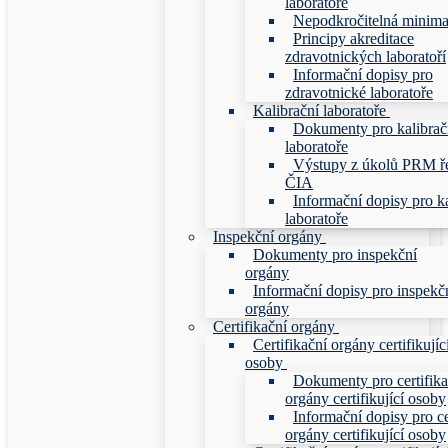
laboratoře
Nepodkročitelná minim
Principy akreditace
zdravotnických laboratoří
Informační dopisy pro
zdravotnické laboratoře
Kalibrační laboratoře
Dokumenty pro kalibrač
laboratoře
Výstupy z úkolů PRM ř
ČIA
Informační dopisy pro ka
laboratoře
Inspekční orgány
Dokumenty pro inspekční
orgány
Informační dopisy pro inspekč
orgány
Certifikační orgány
Certifikační orgány certifikujíc
osoby
Dokumenty pro certifika
orgány certifikující osoby
Informační dopisy pro ce
orgány certifikující osoby