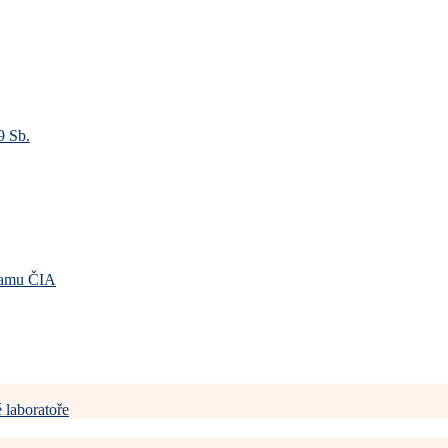
9 Sb.
gramu ČIA
 laboratoře