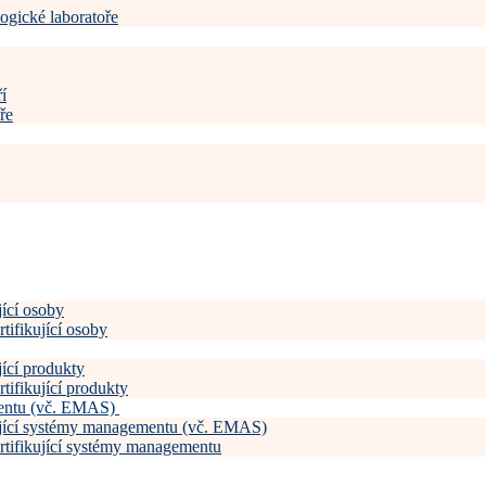
ogické laboratoře
í
ře
jící osoby
tifikující osoby
jící produkty
tifikující produkty
mentu (vč. EMAS)
kující systémy managementu (vč. EMAS)
ertifikující systémy managementu