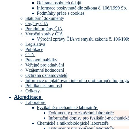
Ochrana osobních údajů
Informace poskytnuté dle zákona č. 106/1999 Sb.
Podmínky práce s cookies
Statutární dokumenty
Orgány ČIA
Poradní orgány ČIA
Výroční zprávy ČIA
Výroční zprávy ČIA ve smyslu zákona č. 106/199
Legislativa
Publikace
CTN
Pracovní nabídky
Veřejné projednávání
Vzájemné hodnocení
Ochrana oznamovatelů
Informace o uplatňování interního protikorupčního pro
Politika nestrannosti
Odkazy
Akreditace
Laboratoře
Fyzikálně-mechanické laboratoře
Dokumenty pro zkušební laboratoře
Informační dopisy pro fyzikálně-mechanické
Chemické a mikrobiologické laboratoře
Dokumenty pro zkušební laboratoře