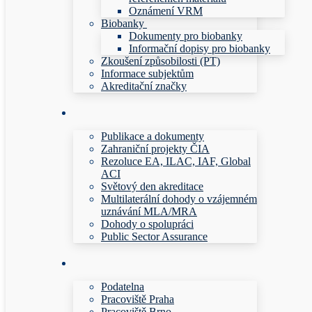
Oznámení VRM
Biobanky
Dokumenty pro biobanky
Informační dopisy pro biobanky
Zkoušení způsobilosti (PT)
Informace subjektům
Akreditační značky
Publikace a dokumenty
Zahraniční projekty ČIA
Rezoluce EA, ILAC, IAF, Global
ACI
Světový den akreditace
Multilaterální dohody o vzájemném
uznávání MLA/MRA
Dohody o spolupráci
Public Sector Assurance
Podatelna
Pracoviště Praha
Pracoviště Brno