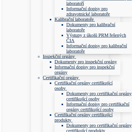
laboratoří
Informační dopisy pro
zdravotnické laboratoře
Kalibrační laboratoře
Dokumenty pro kalibrační
laboratoře
Výstupy z úkolů PRM řešených
ČIA
Informační dopisy pro kalibrační
laboratoře
Inspekční orgány
Dokumenty pro inspekční orgány
Informační dopisy pro inspekční
orgány
Certifikační orgány
Certifikační orgány certifikující
osoby
Dokumenty pro certifikační orgány
certifikující osoby
Informační dopisy pro certifikační
orgány certifikující osoby
Certifikační orgány certifikující
produkty
Dokumenty pro certifikační orgány
certifikující produkty