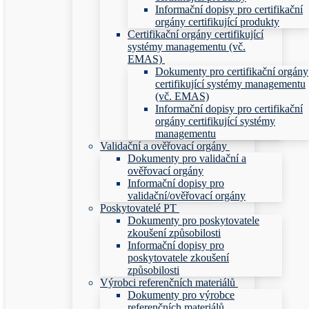
Informační dopisy pro certifikační
orgány certifikující produkty
Certifikační orgány certifikující
systémy managementu (vč.
EMAS)
Dokumenty pro certifikační orgány
certifikující systémy managementu
(vč. EMAS)
Informační dopisy pro certifikační
orgány certifikující systémy
managementu
Validační a ověřovací orgány
Dokumenty pro validační a
ověřovací orgány
Informační dopisy pro
validační/ověřovací orgány
Poskytovatelé PT
Dokumenty pro poskytovatele
zkoušení způsobilosti
Informační dopisy pro
poskytovatele zkoušení
způsobilosti
Výrobci referenčních materiálů
Dokumenty pro výrobce
referenčních materiálů