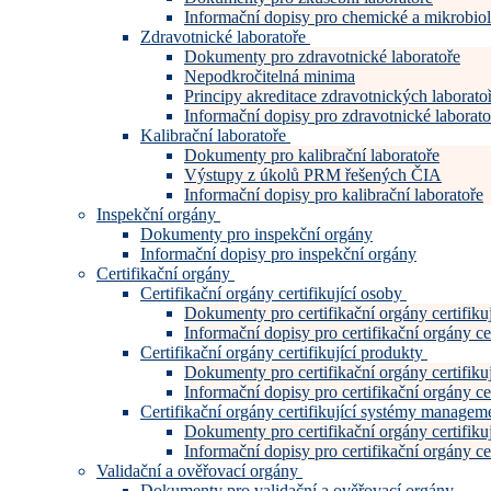
Informační dopisy pro chemické a mikrobiol
Zdravotnické laboratoře
Dokumenty pro zdravotnické laboratoře
Nepodkročitelná minima
Principy akreditace zdravotnických laboratoř
Informační dopisy pro zdravotnické laborato
Kalibrační laboratoře
Dokumenty pro kalibrační laboratoře
Výstupy z úkolů PRM řešených ČIA
Informační dopisy pro kalibrační laboratoře
Inspekční orgány
Dokumenty pro inspekční orgány
Informační dopisy pro inspekční orgány
Certifikační orgány
Certifikační orgány certifikující osoby
Dokumenty pro certifikační orgány certifiku
Informační dopisy pro certifikační orgány cer
Certifikační orgány certifikující produkty
Dokumenty pro certifikační orgány certifiku
Informační dopisy pro certifikační orgány cer
Certifikační orgány certifikující systémy manage
Dokumenty pro certifikační orgány certifi
Informační dopisy pro certifikační orgány c
Validační a ověřovací orgány
Dokumenty pro validační a ověřovací orgány