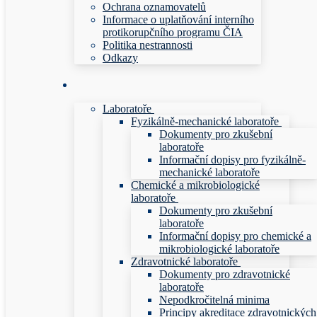
Ochrana oznamovatelů
Informace o uplatňování interního
protikorupčního programu ČIA
Politika nestrannosti
Odkazy
Laboratoře
Fyzikálně-mechanické laboratoře
Dokumenty pro zkušební
laboratoře
Informační dopisy pro fyzikálně-
mechanické laboratoře
Chemické a mikrobiologické
laboratoře
Dokumenty pro zkušební
laboratoře
Informační dopisy pro chemické a
mikrobiologické laboratoře
Zdravotnické laboratoře
Dokumenty pro zdravotnické
laboratoře
Nepodkročitelná minima
Principy akreditace zdravotnických