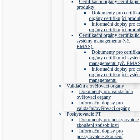
Certifikační orgány certifikujíc
produkty
Dokumenty pro certifika
orgány certifikující produ
Informační dopisy pro ce
orgány certifikující produ
Certifikační orgány certifikujíc
systémy managementu (vč.
EMAS)
Dokumenty pro certifika
orgány certifikující systé
managementu (vč. EMAS
Informační dopisy pro ce
orgány certifikující systé
managementu
Validační a ověřovací orgány
Dokumenty pro validační a
ověřovací orgány
Informační dopisy pro
validační/ověřovací orgány
Poskytovatelé PT
Dokumenty pro poskytovatele
zkoušení způsobilosti
Informační dopisy pro
poskytovatele zkoušení