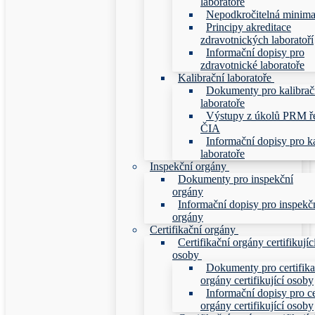
laboratoře
Nepodkročitelná minim
Principy akreditace
zdravotnických laboratoří
Informační dopisy pro
zdravotnické laboratoře
Kalibrační laboratoře
Dokumenty pro kalibrač
laboratoře
Výstupy z úkolů PRM ř
ČIA
Informační dopisy pro ka
laboratoře
Inspekční orgány
Dokumenty pro inspekční
orgány
Informační dopisy pro inspekč
orgány
Certifikační orgány
Certifikační orgány certifikujíc
osoby
Dokumenty pro certifika
orgány certifikující osoby
Informační dopisy pro ce
orgány certifikující osoby