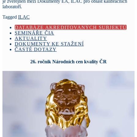
je zveřejněn mezi Dokumenty EA, ILAC pro oblast kalibračních
laboratoří.
Tagged
ILAC
DATABÁZE AKREDITOVANÝCH SUBJEKTŮ
SEMINÁŘE ČIA
AKTUALITY
DOKUMENTY KE STAŽENÍ
ČASTÉ DOTAZY
26. ročník Národních cen kvality ČR