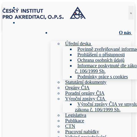
Přeskočit
Menu
Zavřeno
na
obsah
O nás
Úřední deska
Povinně zveřejňované informa
Prohlášení o přístupnosti
Ochrana osobních údajů
Informace poskytnuté dle zák
č. 106/1999 Sb.
Podmínky práce s cookies
Statutární dokumenty
Orgány ČIA
Poradní orgány ČIA
Výroční zprávy ČIA
Výroční zprávy ČIA ve smysl
zákona č. 106/1999 Sb.
Legislativa
Publikace
CTN
Pracovní nabídky