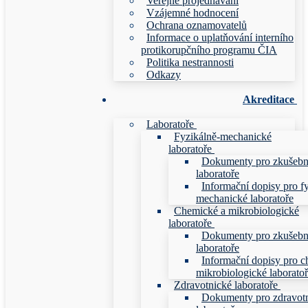
Veřejné projednávání
Vzájemné hodnocení
Ochrana oznamovatelů
Informace o uplatňování interního
protikorupčního programu ČIA
Politika nestrannosti
Odkazy
Akreditace
Laboratoře
Fyzikálně-mechanické
laboratoře
Dokumenty pro zkušebn
laboratoře
Informační dopisy pro f
mechanické laboratoře
Chemické a mikrobiologické
laboratoře
Dokumenty pro zkušebn
laboratoře
Informační dopisy pro c
mikrobiologické laborato
Zdravotnické laboratoře
Dokumenty pro zdravot