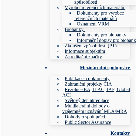
způsobilosti
Výrobci referenčních materiálů
Dokumenty pro výrobce
referenčních materiálů
Oznámení VRM
Biobanky
Dokumenty pro biobanky
Informační dopisy pro bioban
Zkoušení způsobilosti (PT)
Informace subjektům
Akreditační značky
Mezinárodní spolupráce
Publikace a dokumenty
Zahraniční projekty ČIA
Rezoluce EA, ILAC, IAF, Global
ACI
Světový den akreditace
Multilaterální dohody o
vzájemném uznávání MLA/MRA
Dohody o spolupráci
Public Sector Assurance
Kontakty