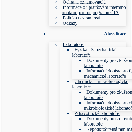
Ochrana oznamovatelů
Informace o uplatňování interního
protikorupčního programu ČIA
Politika nestrannosti
Odkazy
Akreditace
Laboratoře
Fyzikálně-mechanické
laboratoře
Dokumenty pro zkušebn
laboratoře
Informační dopisy pro f
mechanické laboratoře
Chemické a mikrobiologické
laboratoře
Dokumenty pro zkušebn
laboratoře
Informační dopisy pro c
mikrobiologické laborato
Zdravotnické laboratoře
Dokumenty pro zdravot
laboratoře
Nepodkročitelná minim