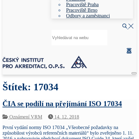
Pracoviště Praha
Pracoviště Brno
Odbory a zaměstnanci
Hledat:
Štítek:
17034
ČIA se podílí na přejímání ISO 17034
Oznámení VRM
14. 12. 2018
První vydání normy ISO 17034 „Všeobecné požadavky na
způsobilost výrobců referenčních materiálů“ bylo zveřejněno 1. 11.
2016 a nahrazujuje předchozí dokument ISO Guide 34, který vyšel