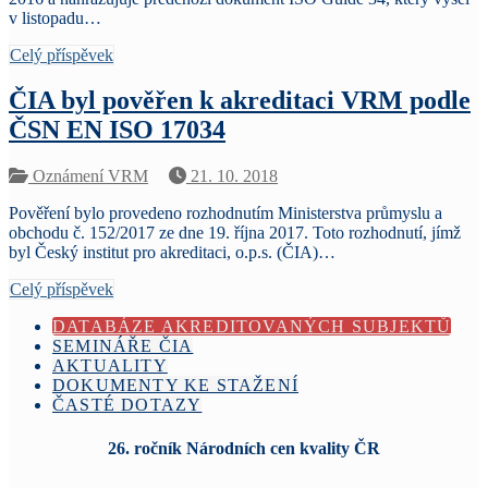
v listopadu…
Celý příspěvek
ČIA byl pověřen k akreditaci VRM podle
ČSN EN ISO 17034
Oznámení VRM
21. 10. 2018
Pověření bylo provedeno rozhodnutím Ministerstva průmyslu a
obchodu č. 152/2017 ze dne 19. října 2017. Toto rozhodnutí, jímž
byl Český institut pro akreditaci, o.p.s. (ČIA)…
Celý příspěvek
DATABÁZE AKREDITOVANÝCH SUBJEKTŮ
SEMINÁŘE ČIA
AKTUALITY
DOKUMENTY KE STAŽENÍ
ČASTÉ DOTAZY
26. ročník Národních cen kvality ČR