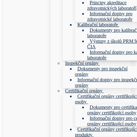
Principy akreditace
zdravotnických laboratoří
Informační dopisy pro
zdravotnické laboratoře
Kalibrační laboratoře
Dokumenty pro kalibrač
laboratoře
Výstupy z úkolů PRM ř
ČIA
Informační dopisy pro ka
laboratoře
Inspekční orgány
Dokumenty pro inspekční
orgány
Informační dopisy pro inspekč
orgány
Certifikační orgány
Certifikační orgány certifikujíc
osoby
Dokumenty pro certifika
orgány certifikující osoby
Informační dopisy pro ce
orgány certifikující osoby
Certifikační orgány certifikujíc
produkty