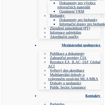
Dokumenty pro výrobce
referenčních materiálů
Oznámení VRM
Biobanky
Dokumenty pro biobanky
Informační dopisy pro bioban
Zkoušení způsobilosti (PT)
Informace subjektům
Akreditační značky
Mezinárodní spolupráce
Publikace a dokumenty
Zahraniční projekty ČIA
Rezoluce EA, ILAC, IAF, Global
ACI
Světový den akreditace
Multilaterální dohody o
vzájemném uznávání MLA/MRA
Dohody o spolupráci
Public Sector Assurance
Kontakty
Podatelna