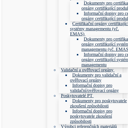
Dokumenty pro certifika
orgány certifikující produ
Informační dopisy pro ce
orgány certifikující produ
Certifikační orgány certifikujíc
systémy managementu (vč.
EMAS)
Dokumenty pro certifika
orgány certifikující systé
managementu (vč. EMAS
Informační dopisy pro ce
orgány certifikující systé
managementu
Validační a ověřovací orgány
Dokumenty pro validační a
ověřovací orgány
Informační dopisy pro
validační/ověřovací orgány
Poskytovatelé PT
Dokumenty pro poskytovatele
zkoušení způsobilosti
Informační dopisy pro
poskytovatele zkoušení
způsobilosti
Výrobci referenčních materiálů