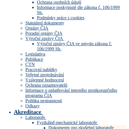
Ochrana osobních údajů
Informace poskytnuté dle zákona č. 106/1999
Sb.
Podmínky práce s cookies
Statutární dokumenty
Orgány ČIA
Poradní orgány ČIA
Výroční zprávy ČIA
Výroční zprávy ČIA ve smyslu zákona č.
106/1999 Sb.
Legislativa
Publikace
CTN
Pracovní nabídky
Veřejné projednávání
Vzájemné hodnocení
Ochrana oznamovatelů
Informace o uplatňování interního protikorupčního
programu ČIA
Politika nestrannosti
Odkazy
Akreditace
Laboratoře
Fyzikálně-mechanické laboratoře
Dokumenty pro zkušební laboratoře