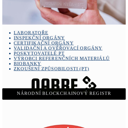
LABORATOŘE
INSPEKČNÍ ORGÁNY
CERTIFIKAČNÍ ORGÁNY
VALIDAČNÍ A OVĚŘOVACÍ ORGÁNY
POSKYTOVATELÉ PT
VÝROBCI REFERENČNÍCH MATERIÁLŮ
BIOBANKY
ZKOUŠENÍ ZPŮSOBILOSTI (PT)
NÁRODNÍ BLOCKCHAINOVÝ REGISTR