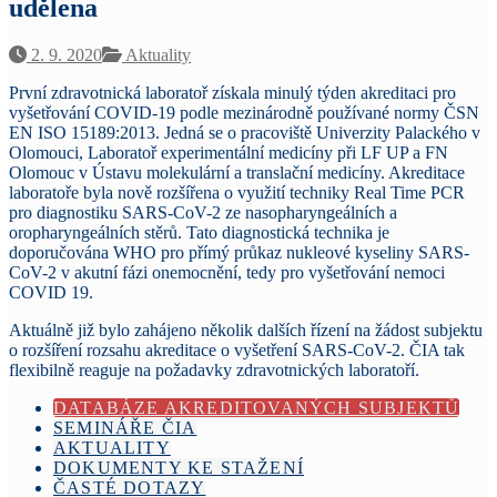
udělena
2. 9. 2020
Aktuality
První zdravotnická laboratoř získala minulý týden akreditaci pro
vyšetřování COVID-19 podle mezinárodně používané normy ČSN
EN ISO 15189:2013. Jedná se o pracoviště Univerzity Palackého v
Olomouci, Laboratoř experimentální medicíny při LF UP a FN
Olomouc v Ústavu molekulární a translační medicíny. Akreditace
laboratoře byla nově rozšířena o využití techniky Real Time PCR
pro diagnostiku SARS-CoV-2 ze nasopharyngeálních a
oropharyngeálních stěrů. Tato diagnostická technika je
doporučována WHO pro přímý průkaz nukleové kyseliny SARS-
CoV-2 v akutní fázi onemocnění, tedy pro vyšetřování nemoci
COVID 19.
Aktuálně již bylo zahájeno několik dalších řízení na žádost subjektu
o rozšíření rozsahu akreditace o vyšetření SARS-CoV-2. ČIA tak
flexibilně reaguje na požadavky zdravotnických laboratoří.
DATABÁZE AKREDITOVANÝCH SUBJEKTŮ
SEMINÁŘE ČIA
AKTUALITY
DOKUMENTY KE STAŽENÍ
ČASTÉ DOTAZY