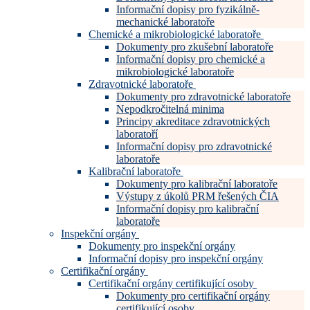
Informační dopisy pro fyzikálně-
mechanické laboratoře
Chemické a mikrobiologické laboratoře
Dokumenty pro zkušební laboratoře
Informační dopisy pro chemické a
mikrobiologické laboratoře
Zdravotnické laboratoře
Dokumenty pro zdravotnické laboratoře
Nepodkročitelná minima
Principy akreditace zdravotnických
laboratoří
Informační dopisy pro zdravotnické
laboratoře
Kalibrační laboratoře
Dokumenty pro kalibrační laboratoře
Výstupy z úkolů PRM řešených ČIA
Informační dopisy pro kalibrační
laboratoře
Inspekční orgány
Dokumenty pro inspekční orgány
Informační dopisy pro inspekční orgány
Certifikační orgány
Certifikační orgány certifikující osoby
Dokumenty pro certifikační orgány
certifikující osoby