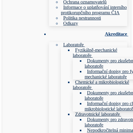
Ochrana oznamovatelů
Informace o uplatňování interního
protikorupčního programu ČIA
Politika nestrannosti
Odkazy
Akreditace
Laboratoře
Fyzikálně-mechanické
laboratoře
Dokumenty pro zkušebn
laboratoře
Informační dopisy pro f
mechanické laboratoře
Chemické a mikrobiologické
laboratoře
Dokumenty pro zkušebn
laboratoře
Informační dopisy pro c
mikrobiologické laborato
Zdravotnické laboratoře
Dokumenty pro zdravot
laboratoře
Nepodkročitelná minim