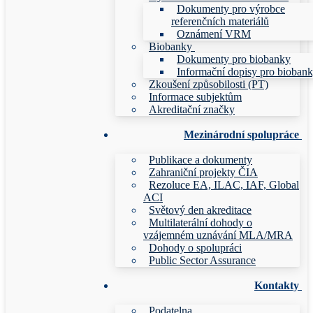
Dokumenty pro výrobce
referenčních materiálů
Oznámení VRM
Biobanky
Dokumenty pro biobanky
Informační dopisy pro bioban
Zkoušení způsobilosti (PT)
Informace subjektům
Akreditační značky
Mezinárodní spolupráce
Publikace a dokumenty
Zahraniční projekty ČIA
Rezoluce EA, ILAC, IAF, Global
ACI
Světový den akreditace
Multilaterální dohody o
vzájemném uznávání MLA/MRA
Dohody o spolupráci
Public Sector Assurance
Kontakty
Podatelna