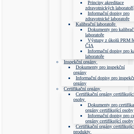
Principy akreditace
zdravotnických laboratoří
Informační dopisy pro
zdravotnické laboratoře
Kalibrační laboratoře
Dokumenty pro kalibrač
laboratoře
Výstupy z úkolů PRM ř
ČIA
Informační dopisy pro ka
laboratoře
Inspekční orgány
Dokumenty pro inspekční
orgány
Informační dopisy pro inspekč
orgány
Certifikační orgány
Certifikační orgány certifikujíc
osoby
Dokumenty pro certifika
orgány certifikující osoby
Informační dopisy pro ce
orgány certifikující osoby
Certifikační orgány certifikujíc
produkty