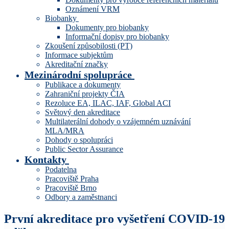
Oznámení VRM
Biobanky
Dokumenty pro biobanky
Informační dopisy pro biobanky
Zkoušení způsobilosti (PT)
Informace subjektům
Akreditační značky
Mezinárodní spolupráce
Publikace a dokumenty
Zahraniční projekty ČIA
Rezoluce EA, ILAC, IAF, Global ACI
Světový den akreditace
Multilaterální dohody o vzájemném uznávání
MLA/MRA
Dohody o spolupráci
Public Sector Assurance
Kontakty
Podatelna
Pracoviště Praha
Pracoviště Brno
Odbory a zaměstnanci
První akreditace pro vyšetření COVID-19