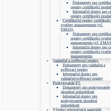
Dokumenty pro certifika
orgány certifikující produ
Informační dopisy pro ce
orgány certifikující produ
Certifikační orgány certifikujíc
systémy managementu (vč.
EMAS)
Dokumenty pro certifika
orgány certifikující systé
managementu (vč. EMAS
Informační dopisy pro ce
orgány certifikující systé
managementu
Validační a ověřovací orgány
Dokumenty pro validační a
ověřovací orgány
Informační dopisy pro
validační/ověřovací orgány
Poskytovatelé PT
Dokumenty pro poskytovatele
zkoušení způsobilosti
Informační dopisy pro
poskytovatele zkoušení
způsobilosti
Výrobci referenčních materiálů