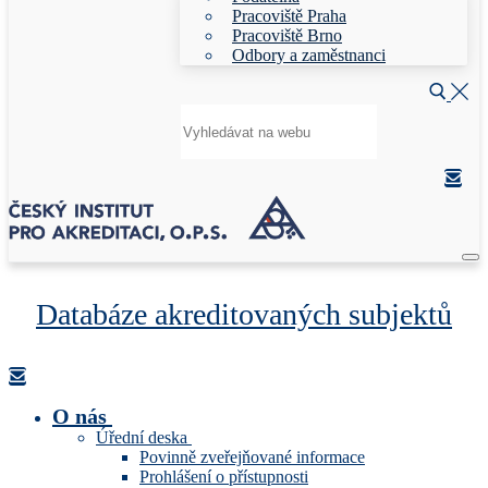
Pracoviště Praha
Pracoviště Brno
Odbory a zaměstnanci
Hledat:
Databáze akreditovaných subjektů
O nás
Úřední deska
Povinně zveřejňované informace
Prohlášení o přístupnosti